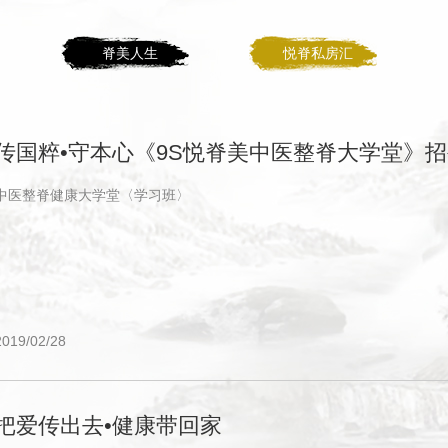
脊美人生
悦脊私房汇
传国粹•守本心《9S悦脊美中医整脊大学堂》
中医整脊健康大学堂〈学习班〉
2019/02/28
把爱传出去•健康带回家