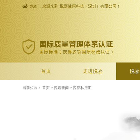
您好，欢迎来到 悦嘉健康科技（深圳）有限公司！
首页
走进悦嘉
悦嘉
当前位置：
首页
>
悦嘉新闻
>
悦脊私房汇