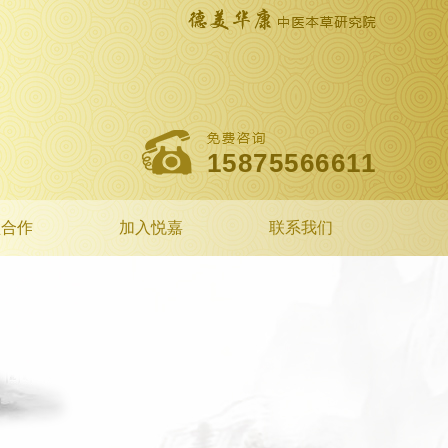
15875566611
盟合作
加入悦嘉
联系我们